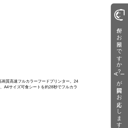
support_agent
何かお困りですか？
AI
が質問にお応えします
高画質高速フルカラーフードプリンター。24
、A4サイズ可食シートを約28秒でフルカラ