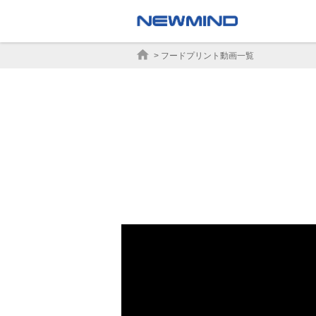
home
>
フードプリント動画一覧