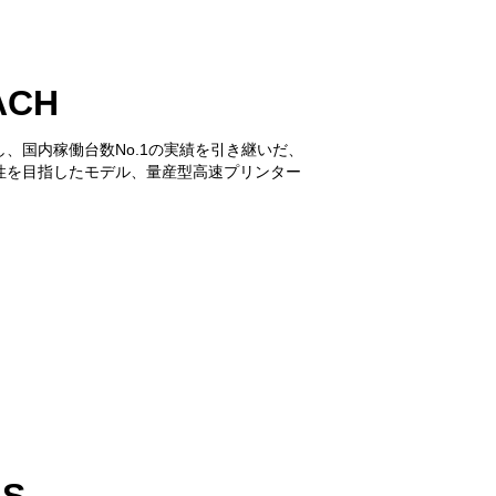
ACH
、国内稼働台数No.1の実績を引き継いだ、
性を目指したモデル、量産型高速プリンター